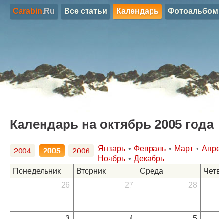
Carabin
.Ru
Все статьи
Календарь
Фотоальбо
Календарь на
октябрь 2005 года
Январь
•
Февраль
•
Март
•
Апр
2004
2005
2006
Ноябрь
•
Декабрь
Понедельник
Вторник
Среда
Чет
26
27
28
3
4
5