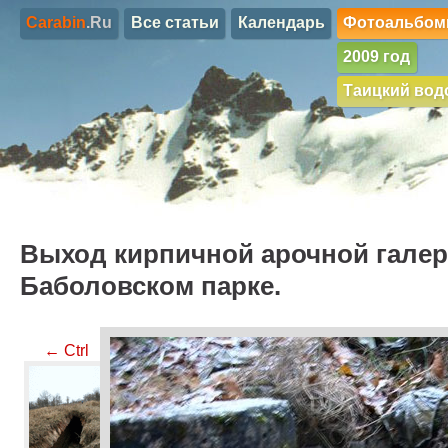
Carabin
.Ru
Все статьи
Календарь
Фотоальбо
2009 год
Таицкий вод
Выход кирпичной арочной галер
Баболовском парке.
← Ctrl